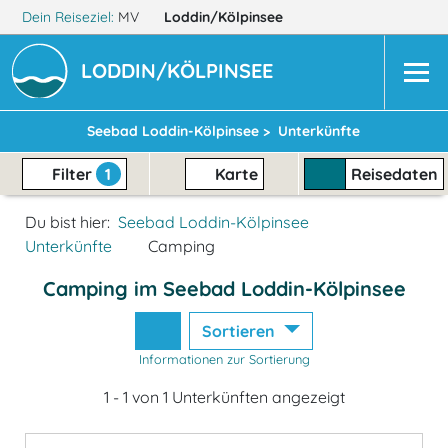
Dein Reiseziel:
MV
Loddin/Kölpinsee
LODDIN/KÖLPINSEE
Seebad Loddin-Kölpinsee >
Unterkünfte
Filter
1
Karte
Reisedaten
Du bist hier:
Seebad Loddin-Kölpinsee
Unterkünfte
Camping
Camping im Seebad Loddin-Kölpinsee
Sortieren
Informationen zur Sortierung
1 - 1 von 1 Unterkünften angezeigt