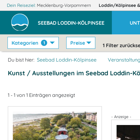
Dein Reiseziel:
Mecklenburg-Vorpommern
Loddin/Kölpinsee
&
SEEBAD LODDIN-KÖLPINSEE
UNT
Kategorien
Preise
1
1
Filter zurücks
Du bist hier:
Seebad Loddin-Kölpinsee
Veranstaltun
Kunst / Ausstellungen im Seebad Loddin-Kö
1 - 1 von 1 Einträgen angezeigt
- Anzeige -