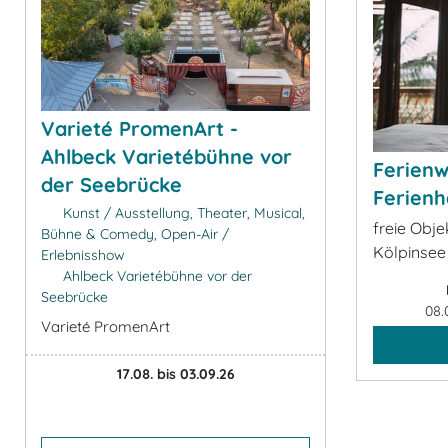
Varieté PromenArt -
Ahlbeck Varietébühne vor
Ferien
der Seebrücke
Ferienh
Kunst / Ausstellung, Theater, Musical,
freie Obj
Bühne & Comedy, Open-Air /
Kölpinsee
Erlebnisshow
Ahlbeck Varietébühne vor der
Seebrücke
08.
Varieté PromenArt
17.08. bis 03.09.26