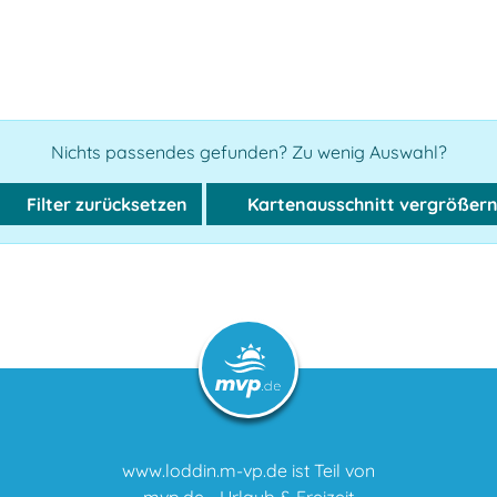
Nichts passendes gefunden? Zu wenig Auswahl?
Filter zurücksetzen
Kartenausschnitt vergrößer
www.loddin.m-vp.de ist Teil von
mvp.de - Urlaub & Freizeit